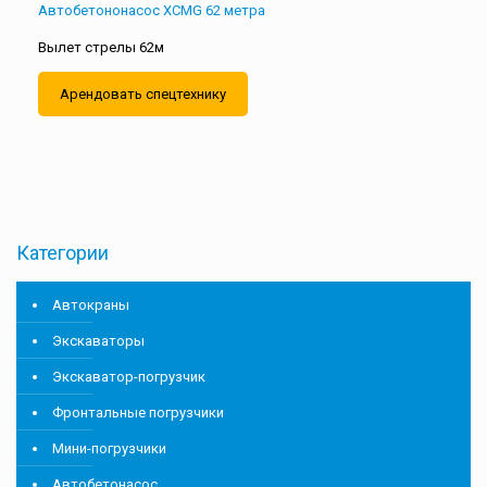
Автобетононасос XCMG 62 метра
Вылет стрелы 62м
Арендовать спецтехнику
Категории
Автокраны
Экскаваторы
Экскаватор-погрузчик
Фронтальные погрузчики
Мини-погрузчики
Автобетонасос